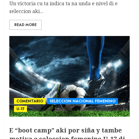
Un victoria cu ta indica ta na unda e nivel di e
seleccion aki...
READ MORE
COMENTARIO
SELECCION NACIONAL FEMENINO
U-17
E “boot camp” aki por siña y tambe
motiva e seleccion femenino U-17 di