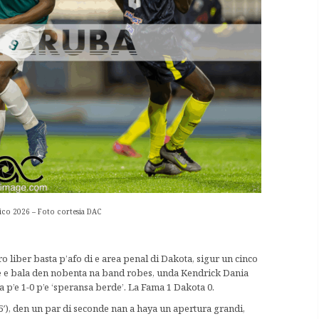
ico 2026 – Foto cortesia DAC
 liber basta p’afo di e area penal di Dakota, sigur un cinco
’e e bala den nobenta na band robes, unda Kendrick Dania
p’e 1-0 p’e ‘speransa berde’. La Fama 1 Dakota 0.
5′), den un par di seconde nan a haya un apertura grandi,