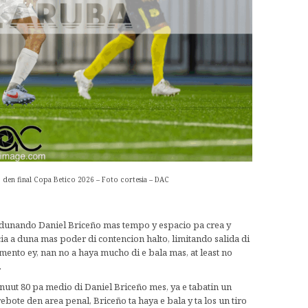
 den final Copa Betico 2026 – Foto cortesia – DAC
 dunando Daniel Briceño mas tempo y espacio pa crea y
a a duna mas poder di contencion halto, limitando salida di
ento ey, nan no a haya mucho di e bala mas, at least no
.
uut 80 pa medio di Daniel Briceño mes, ya e tabatin un
ebote den area penal, Briceño ta haya e bala y ta los un tiro