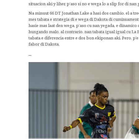
situacion aki y liher, p’aso si no e wega lo a slip for di nan
Na minuut 66 DT Jonathan Lake a hasi dos cambio, el a trec
mes tabata e strategia di e wega di Dakota di cuminsamento 
hasie mas laat den wega, p’aso cu nan yegada, e dinamico 
hungando malo, al contrario, nan tabata igual igual cu La
tabata e diferencia entre e dos bon ekiponan aki. Pero, p’
fabor di Dakota.
–