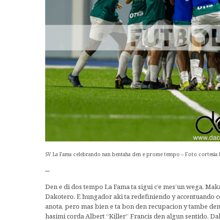
SV La Fama celebrando nan bentaha den e prome tempo – Foto cortesia
–
Den e di dos tempo La Fama ta sigui c’e mes’un wega, Maka
Dakotero. E hungador aki ta redefiniendo y accentuando c
anota, pero mas bien e ta bon den recupacion y tambe den r
hasimi corda Albert “Killer” Francis den algun sentido. 