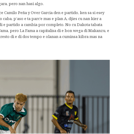
 gara, pero nan hasi algo.
e Camilo Peña y Over Garcia den e partido, ken sa si esey
caba, p’aso e ta parc’e mas e plan A, djies cu nan kier a
di e partido a cambia por completo. No cu Dakota tabata
 Fama, pero La Fama a capitalisa di e bon wega di Makanzu, e
e resto di e di dos tempo e olanan a cuminsa kibra mas na