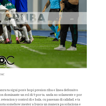
 DAC
nzu ta sigui pon’e hopi presion riba e linea defensivo
on dominante un rol di 9 por ta, unda no solamente e por
etencion y control di e bala, cu pasenan di calidad, e ta
Dakota somehow mester a busca un manera pa soluciona e