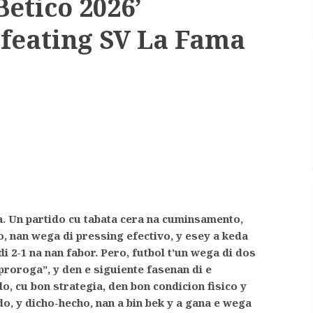
Betico 2026’
feating SV La Fama
a. Un partido cu tabata cera na cuminsamento,
, nan wega di pressing efectivo, y esey a keda
 2-1 na nan fabor. Pero, futbol t’un wega di dos
proroga”, y den e siguiente fasenan di e
, cu bon strategia, den bon condicion fisico y
o, y dicho-hecho, nan a bin bek y a gana e wega