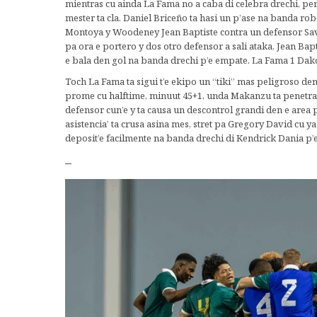
mientras cu ainda La Fama no a caba di celebra drechi, per
mester ta cla. Daniel Briceño ta hasi un p’ase na banda r
Montoya y Woodeney Jean Baptiste contra un defensor Sava
pa ora e portero y dos otro defensor a sali ataka, Jean Bap
e bala den gol na banda drechi p’e empate. La Fama 1 Dako
Toch La Fama ta sigui t’e ekipo un “tiki” mas peligroso de
prome cu halftime, minuut 45+1, unda Makanzu ta penetra f
defensor cun’e y ta causa un descontrol grandi den e area pe
asistencia’ ta crusa asina mes, stret pa Gregory David cu ya 
deposit’e facilmente na banda drechi di Kendrick Dania p’
–