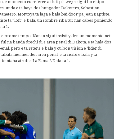
o, e momento cu referee a fluit p’e wega sigui bo ekipo
obes, unda e ta haya dos hungador Dakotero, Sebastian
netero, Montoya ta laga e bala bai door pa Jean Baptiste,
tiste ta “loft” e bala, un sombre riba tur nan cabes poniendo
ta 1.
n e prome tempo. Nan ta sigui insisti y den un momento net
ul na banda drechi di e area penal di Dakota, e ta hala dos
nal, pero e ta retene e bala y cu bon vision e ‘lider di
tabata mei mei den area penal, e ta ricibi e bala y ta
e bentaha atrobe. La Fama 2 Dakota 1.