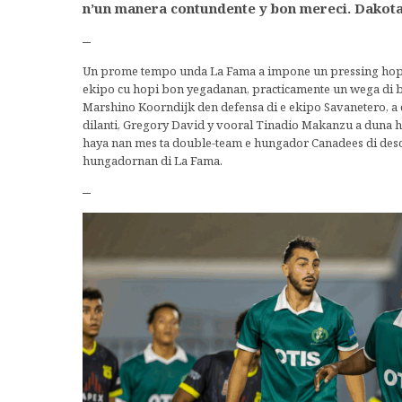
n’un manera contundente y bon mereci. Dakota 
–
Un prome tempo unda La Fama a impone un pressing hopi
ekipo cu hopi bon yegadanan, practicamente un wega di 
Marshino Koorndijk den defensa di e ekipo Savanetero, a
dilanti, Gregory David y vooral Tinadio Makanzu a duna h
haya nan mes ta double-team e hungador Canadees di desc
hungadornan di La Fama.
–