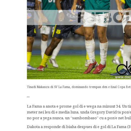
Tinadi Makanzu di SV La Fama, dominando trempan den e final Copa Bet
–
La Fama a anota e prome gol di e wega na minuut 34. Un tiro
meter nei leu di e media luna, unda Gregory David ta pon
no por a yega nunca, un “sambombaso” cu a pon’e net bula 
Dakota a responde di biaha despues di e gol di La Fama (3