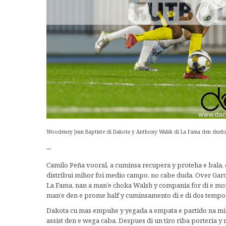
Woodeney Jean Baptiste di Dakota y Anthony Walsh di La Fama den duelo
–
Camilo Peña vooral, a cuminsa recupera y proteha e bala,
distribui mihor foi medio campo, no cabe duda. Over Garci
La Fama, nan a man’e choka Walsh y compania for di e mom
man’e den e prome half y cuminsamento di e di dos tempo
Dakota cu mas empuhe y yegada a empata e partido na min
assist den e wega caba. Despues di un tiro riba porteria y r