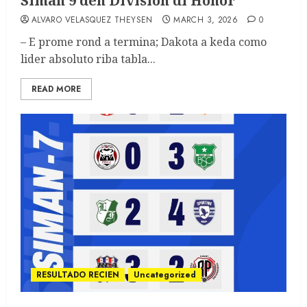
Siman 9 den Division di Honor
ALVARO VELASQUEZ THEYSEN
MARCH 3, 2026
0
– E prome rond a termina; Dakota a keda como
lider absoluto riba tabla...
READ MORE
RESULTADO RECIEN
Uncategorized