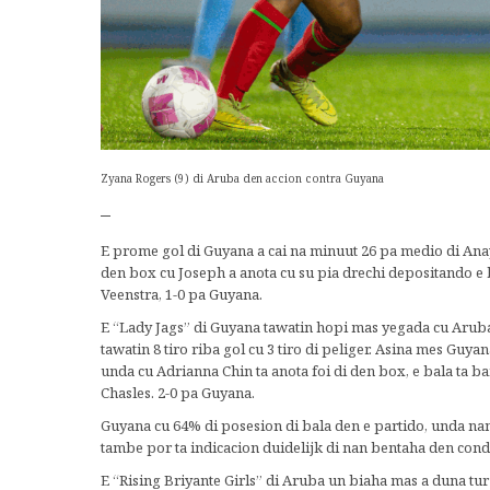
Zyana Rogers (9) di Aruba den accion contra Guyana
–
E prome gol di Guyana a cai na minuut 26 pa medio di Anay
den box cu Joseph a anota cu su pia drechi depositando e 
Veenstra, 1-0 pa Guyana.
E “Lady Jags” di Guyana tawatin hopi mas yegada cu Aruba,
tawatin 8 tiro riba gol cu 3 tiro di peliger. Asina mes Guyan
unda cu Adrianna Chin ta anota foi di den box, e bala ta ba
Chasles. 2-0 pa Guyana.
Guyana cu 64% di posesion di bala den e partido, unda na
tambe por ta indicacion duidelijk di nan bentaha den condi
E “Rising Briyante Girls” di Aruba un biaha mas a duna tur 