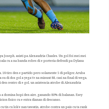
a Joseph, asisti pa Alexaudria Chasles. Un gol foi mei mei
bala cu a na banda robes di e porteria defendi pa Dylana
 18 tiro den e partido pero solamente 5 di peliger, Aruba
a su di dos gol a yega t’e na minuut 88, casi na final di wega,
i den centro di e gol, un asistencia atrobe di Alexaudria
n a domina hopi den aire, ganando 80% di balanan. Esey
cion fisico cu e extra dianan di descanso.
cu tin cu lok’e nan tawatin, atrobe contra un pais cu ta rank