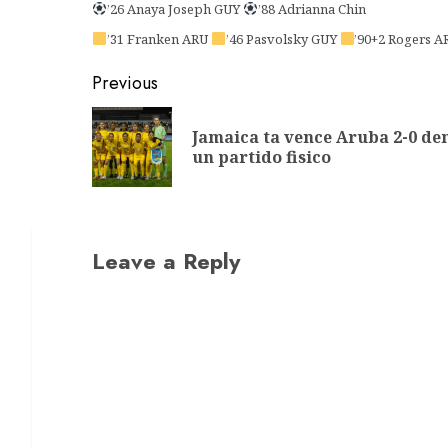
’26 Anaya Joseph GUY
’88 Adrianna Chin
’31 Franken ARU
’46 Pasvolsky GUY
’90+2 Rogers A
Previous
Jamaica ta vence Aruba 2-0 de
un partido fisico
Leave a Reply