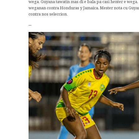
wega. Guyana tawatin mas di e bala pa casi henter e wega
weganan contra Honduras y Jamaica. Mester nota cu Guyana
contra nos seleccion.
–