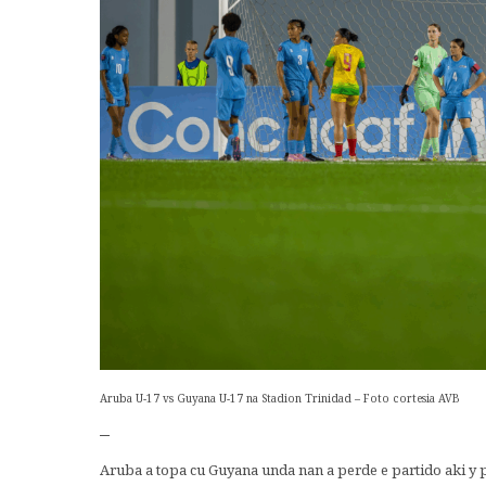
Aruba U-17 vs Guyana U-17 na Stadion Trinidad – Foto cortesia AVB
–
Aruba a topa cu Guyana unda nan a perde e partido aki y