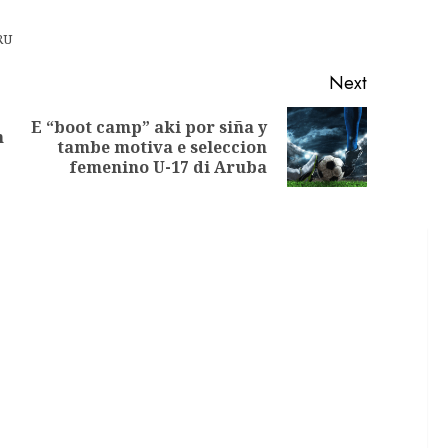
RU
Next
E “boot camp” aki por siña y
n
tambe motiva e seleccion
femenino U-17 di Aruba